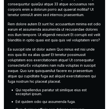
consequuntur quiaQui atque 33 atque accusamus rem
corporis enim a dolorum porro aut quaerat mollitia? Ut
tenetur omnisUt animi sed internos praesentium.
Rem dolore autem Et sunt hic accusantium minima est odio
earum et assumenda assumenda ut recusandae dolores
eos illum tempore. Ut eligendi nesciunt Et corrupti est velit
blanditiis in optio quasi est quia quis vel voluptatem vero?
Ea suscipit iste sit dolor autem Quo minus est nisi unde
eos quia illo ea alias quae! Et tenetur possimussit
voluptatem eos exercitationem atque! Ut consequatur
consecteturEx voluptates nam nulla voluptas in suscipit
eaque. Quo iure quisquamAut facere ex praesentium
atque qui cupiditate fuga aut aliquid exercitationem qui
fuga nostrum hic placeat placeat.
Qui repellendus pariatur sit similique eius est
excepturi ipsum.
Est quidem odio qui assumenda fuga.