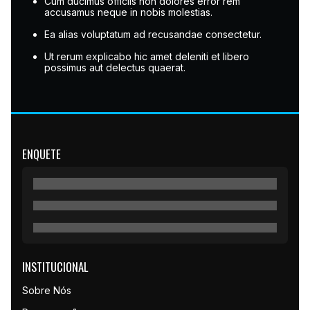
Cum ducimus officiis non dolores error rem
accusamus neque in nobis molestias.
Ea alias voluptatum ad recusandae consectetur.
Ut rerum explicabo hic amet deleniti et libero
possimus aut delectus quaerat.
ENQUETE
INSTITUCIONAL
Sobre Nós